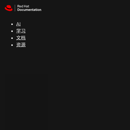
Skip to navigation
Skip to content
支
持
AI
学习
控制台
文档
（Console）
资源
开
发
人
员
开
始
试
用
联