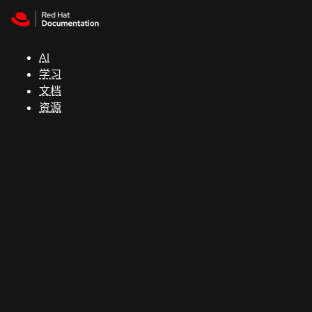
Skip to navigation
Skip to content
支
持
AI
学习
控制台
文档
（Console）
资源
开
发
人
员
开
始
试
用
联