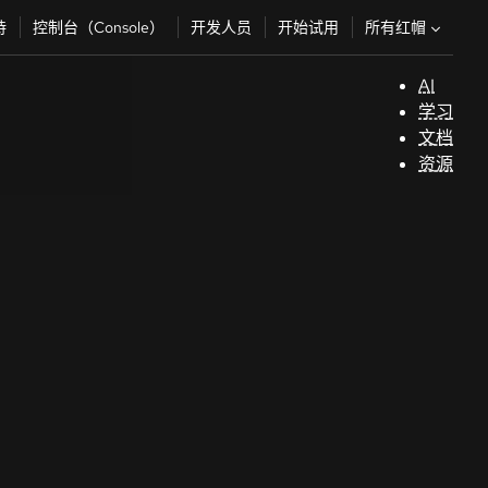
所有红帽
持
控制台（Console）
开发人员
开始试用
AI
支
学习
持
文档
资源
（
开
发
人
员
开
始
试
用