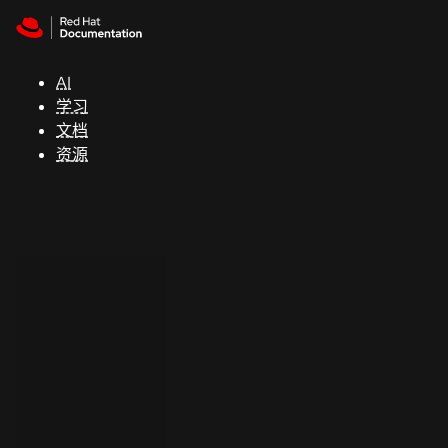
Skip to navigation
Skip to content
支
持
AI
学习
控制台
文档
（Console）
资源
开
发
人
员
开
始
试
用
联