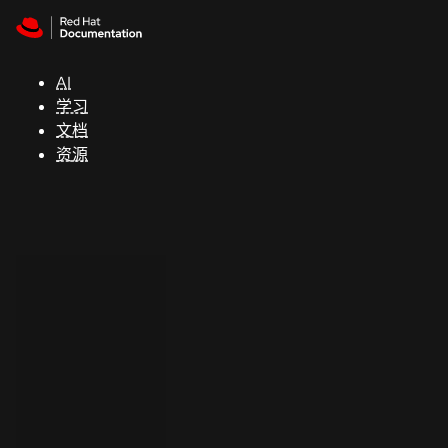
Skip to navigation
Skip to content
支
持
AI
学习
控制台
文档
（Console）
资源
开
发
人
员
开
始
试
用
联