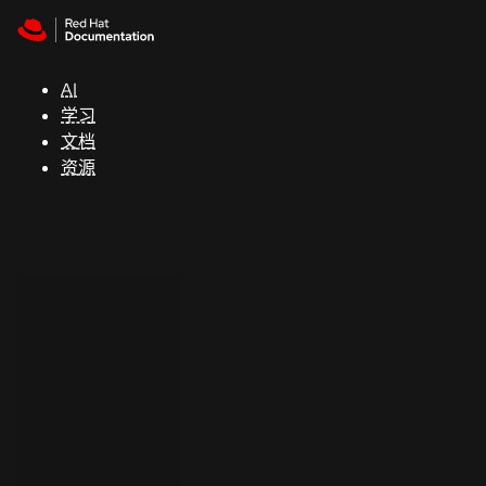
Skip to navigation
Skip to content
支
持
AI
学习
控制台
文档
（Console）
资源
开
发
人
员
开
始
试
用
联