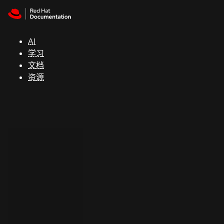
Skip to navigation
Skip to content
支
持
AI
学习
控制台
文档
（Console）
资源
开
发
人
员
开
始
试
用
联