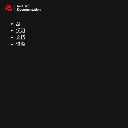
Skip to navigation
Skip to content
支
持
AI
学习
控制台
文档
（Console）
资源
开
发
人
员
开
始
试
用
联