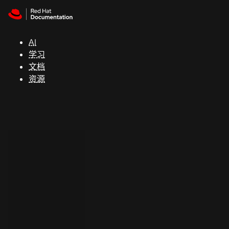
Skip to navigation
Skip to content
支
持
AI
学习
控制台
文档
（Console）
资源
开
发
人
员
开
始
试
用
联