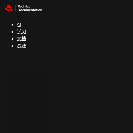
Skip to navigation
Skip to content
支
持
AI
学习
控制台
文档
（Console）
资源
开
发
人
员
开
始
试
用
联