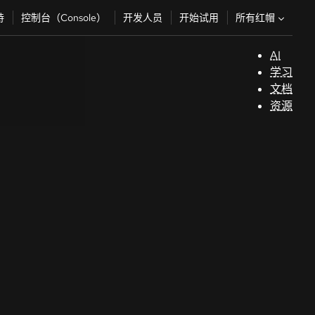
所有红帽
持
控制台（Console）
开发人员
开始试用
AI
支
学习
持
文档
资源
（
开
发
人
员
开
始
试
用