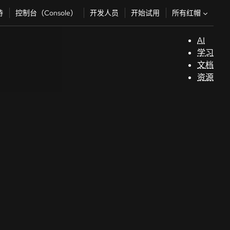
所有红帽
持
控制台（Console）
开发人员
开始试用
AI
支
学习
持
文档
资源
（
开
发
人
员
开
始
试
用