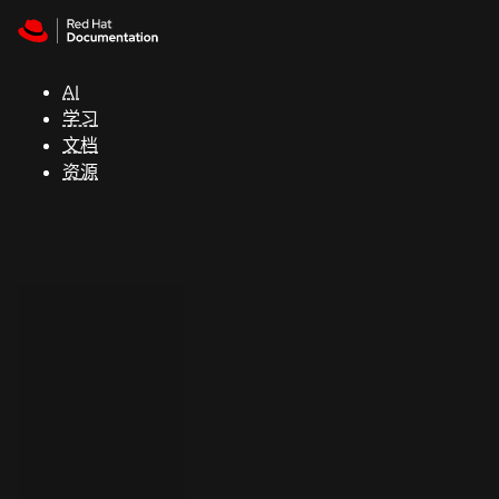
Skip to navigation
Skip to content
支
持
AI
学习
控制台
文档
（Console）
资源
开
发
人
员
开
始
试
用
联