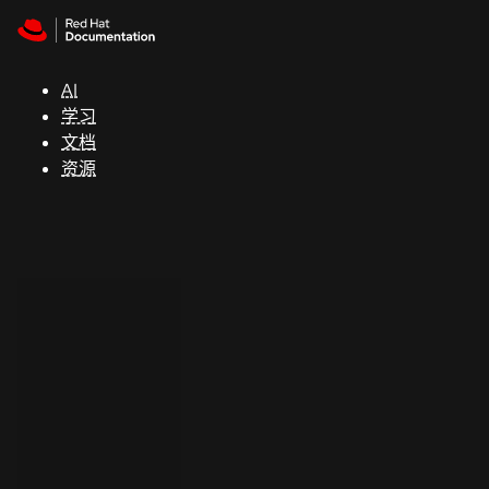
Skip to navigation
Skip to content
支
持
AI
学习
控制台
文档
（Console）
资源
开
发
人
员
开
始
试
用
联