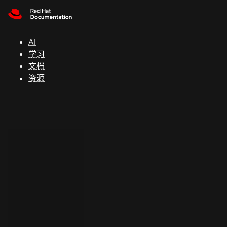
Skip to navigation
Skip to content
支
持
AI
学习
控制台
文档
（Console）
资源
开
发
人
员
开
始
试
用
联