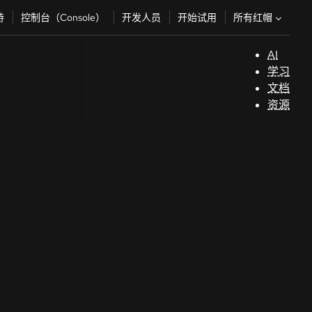
所有红帽
持
控制台（Console）
开发人员
开始试用
AI
支
学习
持
文档
资源
（
开
发
人
员
开
始
试
用