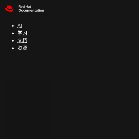
Skip to navigation
Skip to content
支
持
AI
学习
控制台
文档
（Console）
资源
开
发
人
员
开
始
试
用
联