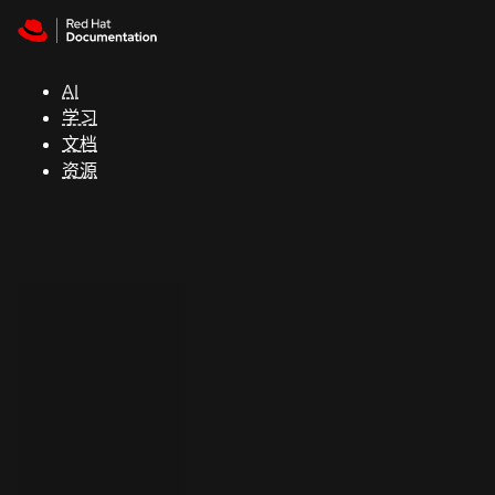
Skip to navigation
Skip to content
支
持
AI
学习
控制台
文档
（Console）
资源
开
发
人
员
开
始
试
用
联