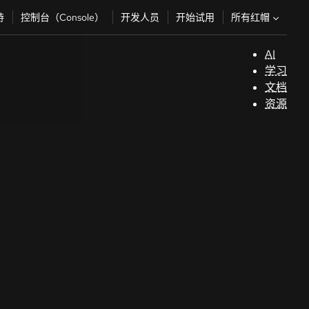
所有红帽
持
控制台（Console）
开发人员
开始试用
AI
支
学习
持
文档
资源
（
开
发
人
员
开
始
试
用