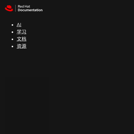
Skip to navigation
Skip to content
支
持
AI
学习
控制台
文档
（Console）
资源
开
发
人
员
开
始
试
用
联