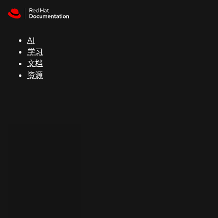
Skip to navigation
Skip to content
支
持
AI
学习
控制台
文档
（Console）
资源
开
发
人
员
开
始
试
用
联