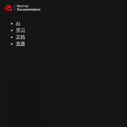
Skip to navigation
Skip to content
支
持
AI
学习
控制台
文档
（Console）
资源
开
发
人
员
开
始
试
用
联