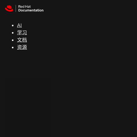
Skip to navigation
Skip to content
支
持
AI
学习
控制台
文档
（Console）
资源
开
发
人
员
开
始
试
用
联