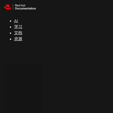
Skip to navigation
Skip to content
支
持
AI
学习
控制台
文档
（Console）
资源
开
发
人
员
开
始
试
用
联