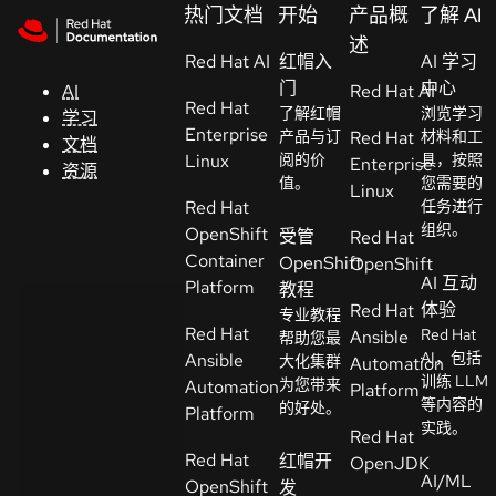
Skip to navigation
Skip to content
热门文档
开始
产品概
了解 AI
支
述
Red Hat AI
持
红帽入
AI 学习
门
中心
AI
Red Hat AI
Red Hat
了解红帽
浏览学习
学习
控制台
Enterprise
产品与订
Red Hat
材料和工
文档
（Console）
Linux
阅的价
具，按照
Enterprise
资源
值。
您需要的
Linux
Red Hat
任务进行
开
组织。
OpenShift
受管
Red Hat
发
Container
OpenShift
OpenShift
人
AI 互动
Platform
教程
员
体验
Red Hat
专业教程
Red Hat
Red Hat
Ansible
帮助您最
开
AI，包括
Ansible
大化集群
Automation
始
训练 LLM
为您带来
Automation
Platform
等内容的
试
的好处。
Platform
实践。
用
Red Hat
Red Hat
红帽开
OpenJDK
AI/ML
OpenShift
发
联