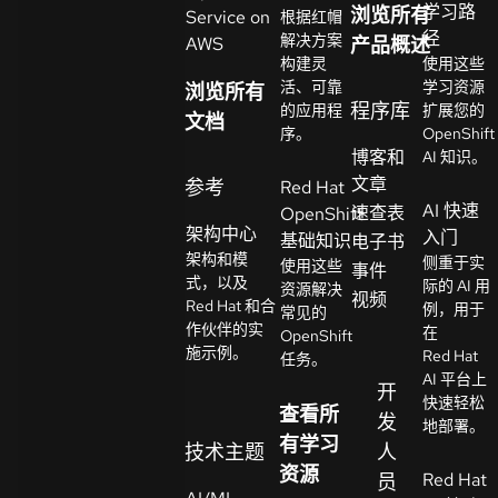
学习路
浏览所有
Service on
根据红帽
系
径
解决方案
AWS
产品概述
选
人
构建灵
使用这些
择
活、可靠
学习资源
浏览所有
语
程序库
的应用程
扩展您的
文档
言
序。
OpenShift
博客和
AI 知识。
文章
参考
Red Hat
AI 快速
速查表
OpenShift
架构中心
入门
基础知识
电子书
架构和模
侧重于实
使用这些
事件
式，以及
际的 AI 用
资源解决
视频
Red Hat 和合
例，用于
常见的
作伙伴的实
在
OpenShift
施示例。
Red Hat
任务。
AI 平台上
开
快速轻松
查看所
发
地部署。
有学习
技术主题
人
资源
Red Hat
员