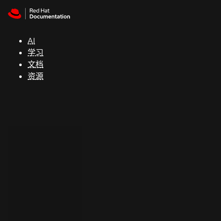
Skip to navigation
Skip to content
支
持
AI
学习
控制台
文档
（Console）
资源
开
发
人
员
开
始
试
用
联