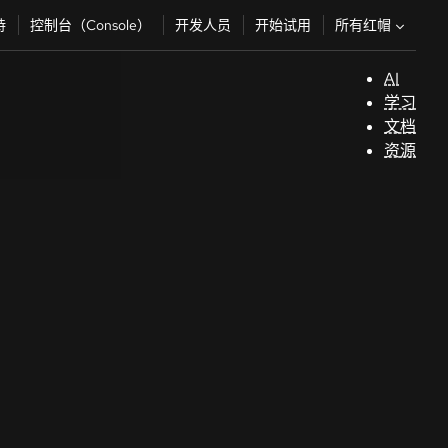
所有红帽
持
控制台（Console）
开发人员
开始试用
AI
支
学习
持
文档
资源
（
开
发
人
员
开
始
试
用