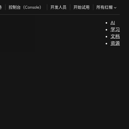
所有红帽
持
控制台（Console）
开发人员
开始试用
AI
支
学习
持
文档
资源
（
开
发
人
员
开
始
试
用