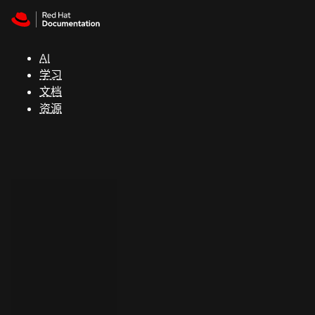
Skip to navigation
Skip to content
支
持
AI
学习
控制台
文档
（Console）
资源
开
发
人
员
开
始
试
用
联