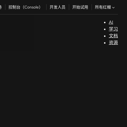
所有红帽
持
控制台（Console）
开发人员
开始试用
AI
支
学习
持
文档
资源
（
开
发
人
员
开
始
试
用