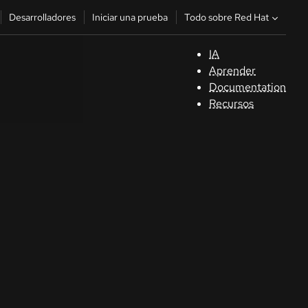
Todo sobre Red Hat
Desarrolladores
Iniciar una prueba
IA
A
Aprender
Documentation
C
Recursos
De
In
p
C
Sele
su i