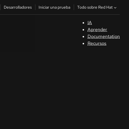
Todo sobre Red Hat
Desarrolladores
Iniciar una prueba
IA
A
Aprender
Documentation
C
Recursos
De
In
p
C
Sele
su i