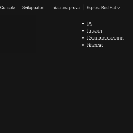
Esplora Red Hat
Console
Sviluppatori
Inizia una prova
IA
S
Impara
Documentazione
C
Risorse
Sv
In
u
pr
Co
Sele
la li