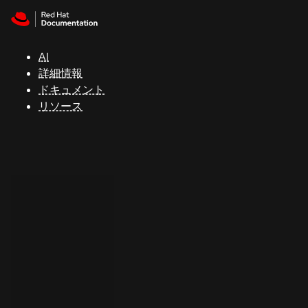
Skip to navigation
Skip to content
サ
ポ
ー
AI
ト
詳細情報
ドキュメント
リソース
コ
ン
ソ
ー
ル
開
発
者
ト
ラ