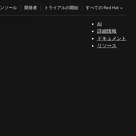
すべての Red Hat
ンソール
開発者
トライアルの開始
AI
サ
詳細情報
ポ
ドキュメント
ー
リソース
ト
コ
ン
ソ
ー
ル
開
発
者