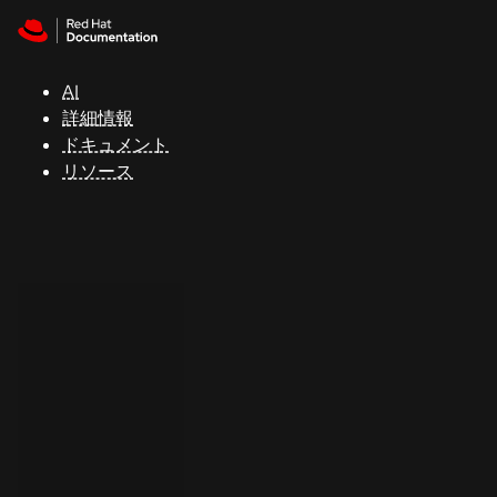
Skip to navigation
Skip to content
サ
ポ
ー
AI
ト
詳細情報
ドキュメント
リソース
コ
ン
ソ
ー
ル
開
発
者
ト
ラ