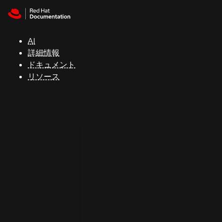
Skip to navigation
Skip to content
サ
ポ
ー
AI
ト
詳細情報
ドキュメント
リソース
コ
ン
ソ
ー
ル
開
発
者
ト
ラ