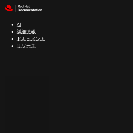
Skip to navigation
Skip to content
サ
ポ
ー
AI
ト
詳細情報
ドキュメント
リソース
コ
ン
ソ
ー
ル
開
発
者
ト
ラ