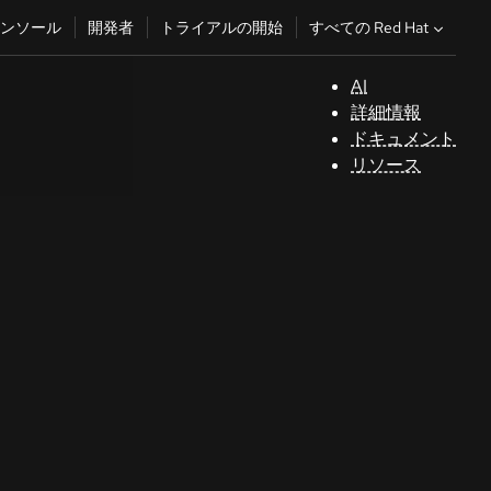
すべての Red Hat
ンソール
開発者
トライアルの開始
AI
サ
詳細情報
ポ
ドキュメント
ー
リソース
ト
コ
ン
ソ
ー
ル
開
発
者