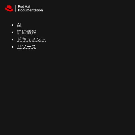
Skip to navigation
Skip to content
サ
ポ
ー
AI
ト
詳細情報
ドキュメント
リソース
コ
ン
ソ
ー
ル
開
発
者
ト
ラ