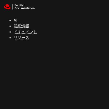
Skip to navigation
Skip to content
サ
ポ
ー
AI
ト
詳細情報
ドキュメント
リソース
コ
ン
ソ
ー
ル
開
発
者
ト
ラ