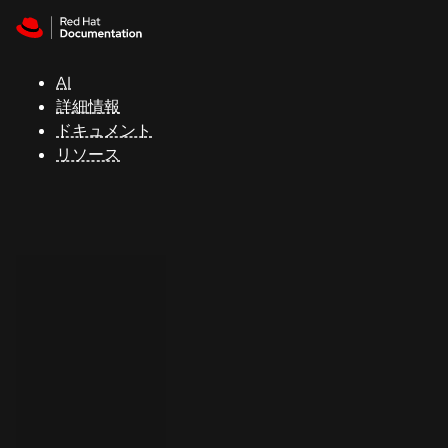
Skip to navigation
Skip to content
サ
ポ
ー
AI
ト
詳細情報
ドキュメント
リソース
コ
ン
ソ
ー
ル
開
発
者
ト
ラ