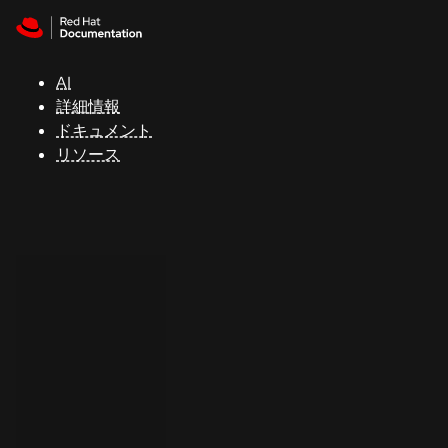
Skip to navigation
Skip to content
サ
ポ
ー
AI
ト
詳細情報
ドキュメント
リソース
コ
ン
ソ
ー
ル
開
発
者
ト
ラ