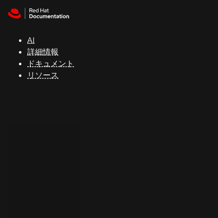
Skip to navigation
Skip to content
サ
ポ
ー
AI
ト
詳細情報
ドキュメント
リソース
コ
ン
ソ
ー
ル
開
発
者
ト
ラ