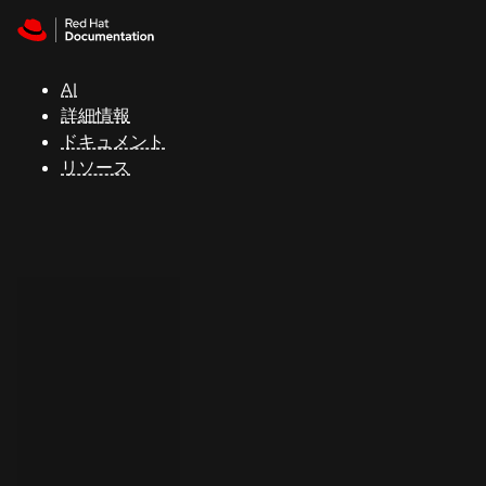
Skip to navigation
Skip to content
サ
ポ
ー
AI
ト
詳細情報
ドキュメント
リソース
コ
ン
ソ
ー
ル
開
発
者
ト
ラ