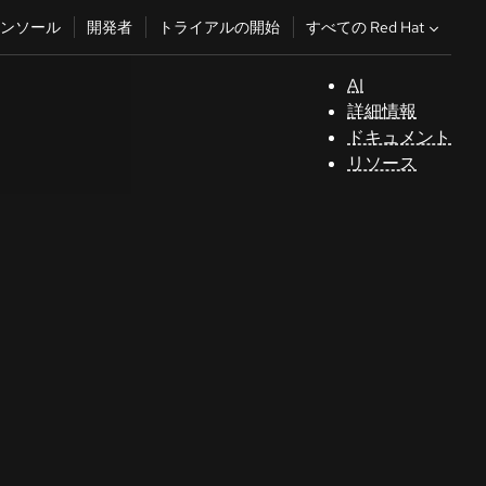
すべての Red Hat
ンソール
開発者
トライアルの開始
AI
サ
詳細情報
ポ
ドキュメント
ー
リソース
ト
コ
ン
ソ
ー
ル
開
発
者