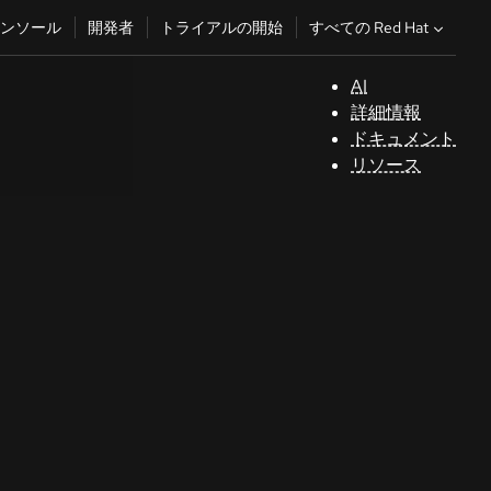
すべての Red Hat
ンソール
開発者
トライアルの開始
AI
サ
詳細情報
ポ
ドキュメント
ー
リソース
ト
コ
ン
ソ
ー
ル
開
発
者