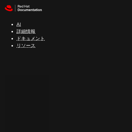
Skip to navigation
Skip to content
サ
ポ
ー
AI
ト
詳細情報
ドキュメント
リソース
コ
ン
ソ
ー
ル
開
発
者
ト
ラ