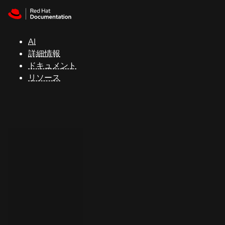
Skip to navigation
Skip to content
サ
ポ
ー
AI
ト
詳細情報
ドキュメント
リソース
コ
ン
ソ
ー
ル
開
発
者
ト
ラ