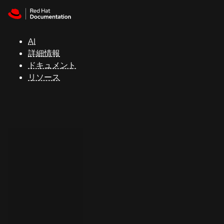
Skip to navigation
Skip to content
サ
ポ
ー
AI
ト
詳細情報
ドキュメント
リソース
コ
ン
ソ
ー
ル
開
発
者
ト
ラ